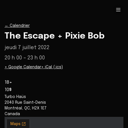
←
Calendrier
The Escape + Pixie Bob
jeudi 7 juillet 2022
20 h 00
– 23 h 00
+ Google Calendar
+ iCal (.ics)
18+
10$
Turbo Haüs
2040 Rue Saint-Denis
Montréal
,
QC
,
H2X 1E7
Canada