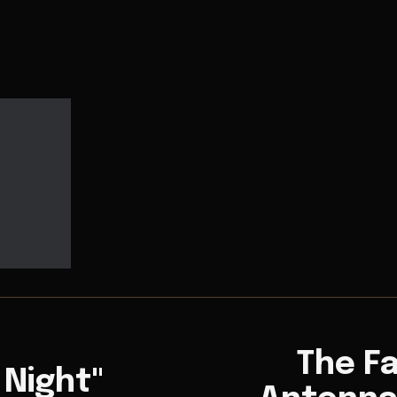
The Fa
 Night"