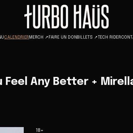
NU
CALENDRIER
MERCH
↗
FAIRE UN DON
BILLETS
↗
TECH RIDER
CONT
u Feel Any Better + Mirel
18+