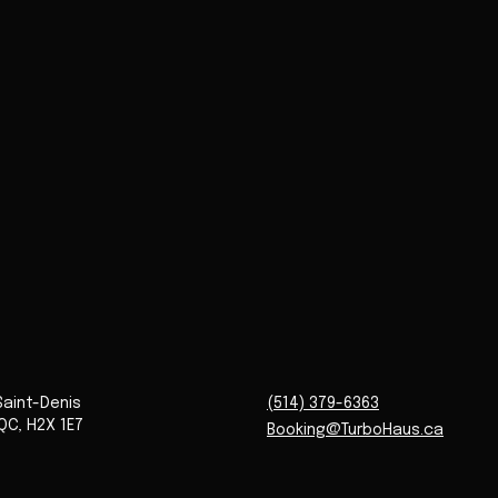
Saint-Denis
(514) 379-6363
QC
,
H2X 1E7
Booking@TurboHaus.ca