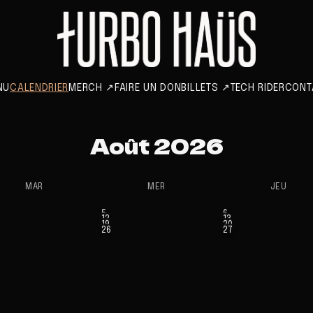
NU
CALENDRIER
MERCH
↗
FAIRE UN DON
BILLETS
↗
TECH RIDER
CONT
Août 2026
MAR
MER
JEU
5
6
12
13
19
20
26
27