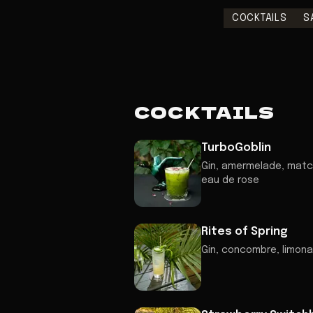
COCKTAILS
S
COCKTAILS
TurboGoblin
Gin, amermelade, match
eau de rose
Rites of Spring
Gin, concombre, limon