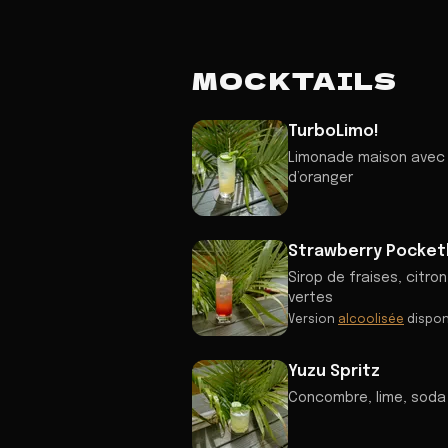
MOCKTAILS
TurboLimo!
Limonade maison avec l
d’oranger
Strawberry Pocket
Sirop de fraises, citro
vertes
Version
alcoolisée
dispon
Yuzu Spritz
Concombre, lime, soda