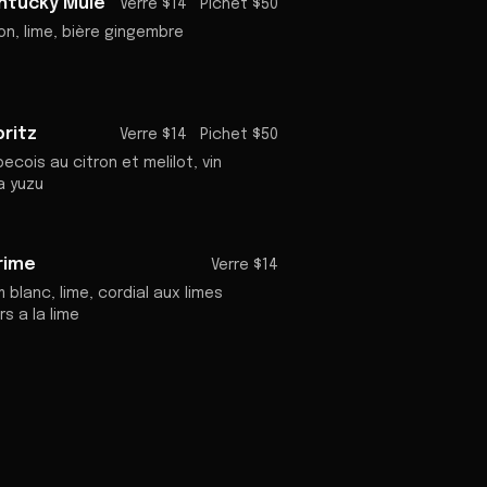
ntucky Mule
Verre $14
Pichet $50
n, lime, bière gingembre
pritz
Verre $14
Pichet $50
ecois au citron et melilot, vin
a yuzu
rime
Verre $14
 blanc, lime, cordial aux limes
s a la lime