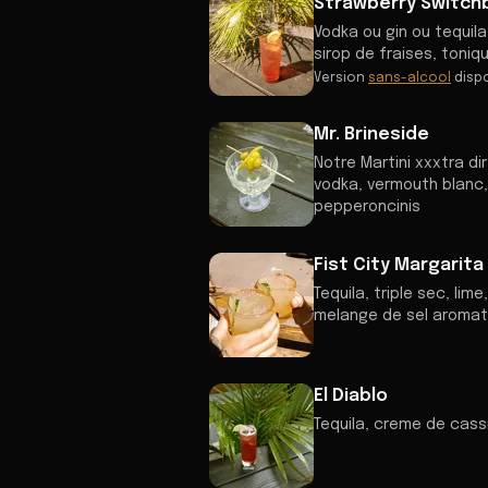
Strawberry Switch
Vodka ou gin ou tequila,
sirop de fraises, toniq
Version
sans-alcool
disp
Mr. Brineside
Notre Martini xxxtra d
vodka, vermouth blanc, 
pepperoncinis
Fist City Margarita
Tequila, triple sec, li
melange de sel aromat
El Diablo
Tequila, creme de cassi