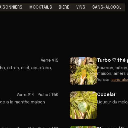
AISONNIERS
MOCKTAILS
BIÈRE
VINS
SANS-ALCOOL
Turbo ♡ thé 
Verre $15
a, citron, miel, aquafaba,
Bourbon, citron
maison, amers 
Version
sans-alc
Oupelaï
Verre $14
Pichet $50
ade a la menthe maison
Liqueur du melon