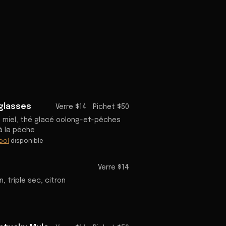
glasses
Verre $14
Pichet $50
, miel, thé glacé oolong-et-pêches
à la pêche
ool
disponible
Verre $14
, triple sec, citron