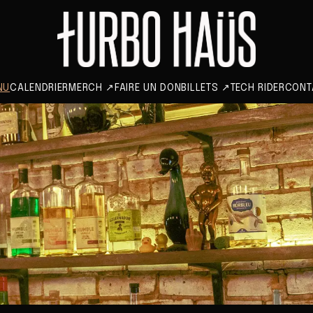
NU
CALENDRIER
MERCH
↗
FAIRE UN DON
BILLETS
↗
TECH RIDER
CONT