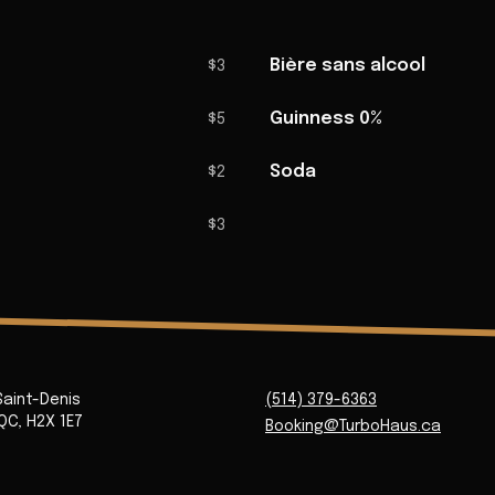
Bière sans alcool
$3
Guinness 0%
$5
Soda
$2
$3
Saint-Denis
(514) 379-6363
QC
,
H2X 1E7
Booking@TurboHaus.ca