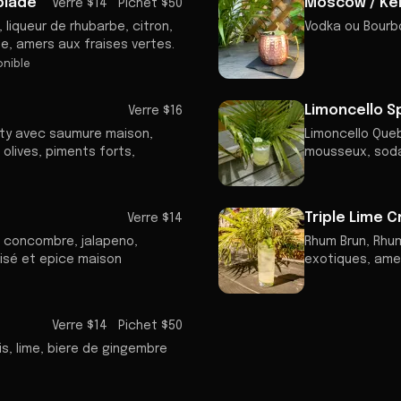
blade
Moscow / Ke
Verre $14
Pichet $50
 liqueur de rhubarbe, citron,
Vodka ou Bourbo
ue, amers aux fraises vertes.
onible
Limoncello S
Verre $16
irty avec saumure maison,
Limoncello Queb
olives, piments forts,
mousseux, sod
Triple Lime C
Verre $14
me, concombre, jalapeno,
Rhum Brun, Rhum
isé et epice maison
exotiques, amer
Verre $14
Pichet $50
s, lime, biere de gingembre