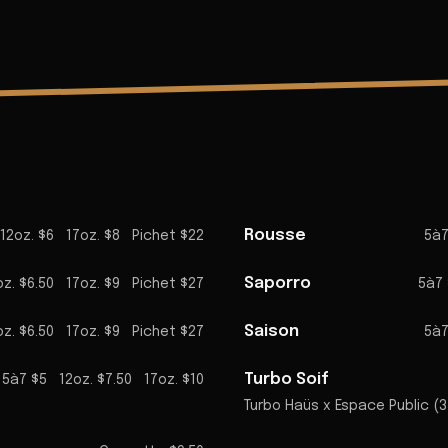
Rousse
12oz. $6
17oz. $8
Pichet $22
5à7
Saporro
oz. $6.50
17oz. $9
Pichet $27
5à7 
Saison
oz. $6.50
17oz. $9
Pichet $27
5à7
Turbo Soif
5à7 $5
12oz. $7.50
17oz. $10
Turbo Haüs x Espace Public (3