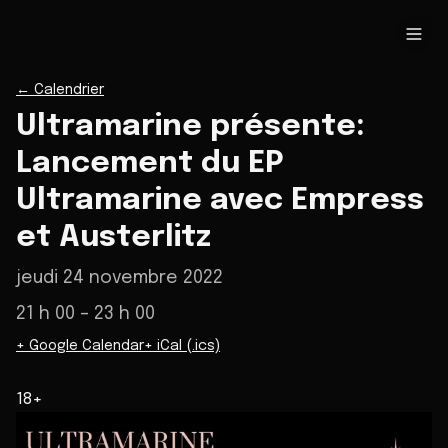
←
Calendrier
Ultramarine présente:
Lancement du EP
Ultramarine avec Empress
et Austerlitz
jeudi 24 novembre 2022
21 h 00
– 23 h 00
+ Google Calendar
+ iCal (.ics)
18+