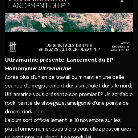
𝗨𝗹𝘁𝗿𝗮𝗺𝗮𝗿𝗶𝗻𝗲 𝗽𝗿𝗲́𝘀𝗲𝗻𝘁𝗲: 𝗟𝗮𝗻𝗰𝗲𝗺𝗲𝗻𝘁 𝗱𝘂 𝗘𝗣
𝗛𝗼𝗺𝗼𝗻𝘆𝗺𝗲: 𝙐𝙡𝙩𝙧𝙖𝙢𝙖𝙧𝙞𝙣𝙚
Après plus d'un an de travail culminant en une belle
séance d'enregistrement dans un chalet dans le nord,
Ultramarine vous présente son premier EP. Un agréable
rock, teinté de shoegaze, amalgamé d'une pointe de
dream-dark-pop.
L'album sort officiellement le 18 novembre sur les
plateformes numériques alors vous allez pouvoir avoir
un petit preview de tout ça rendu là!