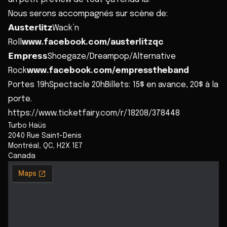
Nous serons accompagnés sur scène de:
𝗔𝘂𝘀𝘁𝗲𝗿𝗹𝗶𝘁𝘇Wack’n
Roll
www.facebook.com/austerlitzqc
𝗘𝗺𝗽𝗿𝗲𝘀𝘀Shoegaze/Dreampop/Alternative
Rock
www.facebook.com/empresstheband
Portes 19hSpectacle 20hBillets: 15$ en avance, 20$ à la
porte.
https://www.ticketfairy.com/r/18208/378448
Turbo Haüs
2040 Rue Saint-Denis
Montréal
,
QC
,
H2X 1E7
Canada