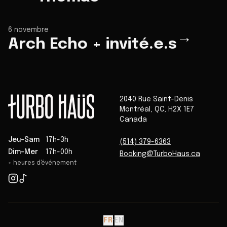
6 novembre
→
Arch Echo + invité.e.s
2040 Rue Saint-Denis
Montréal
,
QC
,
H2X 1E7
Canada
Jeu-Sam
17h-3h
(514) 379-6363
Dim-Mer
17h-00h
Booking@TurboHaus.ca
+ heures d'événement
FR
·
EN