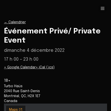
←
Calendrier
Événement Privé/ Private
Event
dimanche 4 décembre 2022
17 h 00
– 23 h 00
+ Google Calendar
+ iCal (.ics)
18+
Turbo Haüs
2040 Rue Saint-Denis
Montréal
,
QC
,
H2X 1E7
Canada