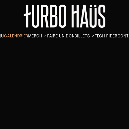
NU
CALENDRIER
MERCH
↗
FAIRE UN DON
BILLETS
↗
TECH RIDER
CONT