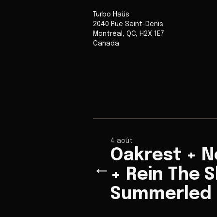
Turbo Haüs
2040 Rue Saint-Denis
Montréal
,
QC
,
H2X 1E7
Canada
4 août
Oakrest + N
←
+ Rein The S
Summerled