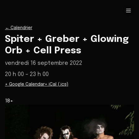
←
Calendrier
Spiter + Greber + Glowing
Orb + Cell Press
vendredi 16 septembre 2022
20 h 00
– 23 h 00
+ Google Calendar
+ iCal (.ics)
18+