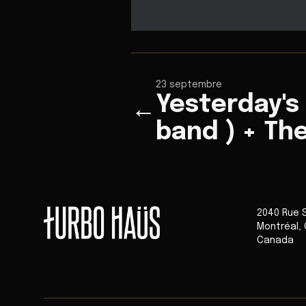
23 septembre
Yesterday's 
←
band ) + Th
2040 Rue 
Montréal
,
Canada