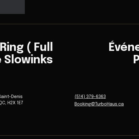
Ring ( Full
Évén
e Slowinks
P
Saint-Denis
(514) 379-6363
QC
,
H2X 1E7
Booking@TurboHaus.ca