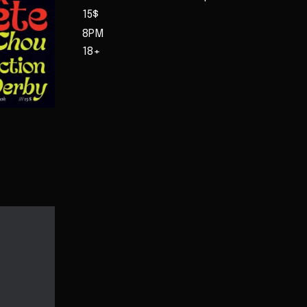
15$
8PM
18+