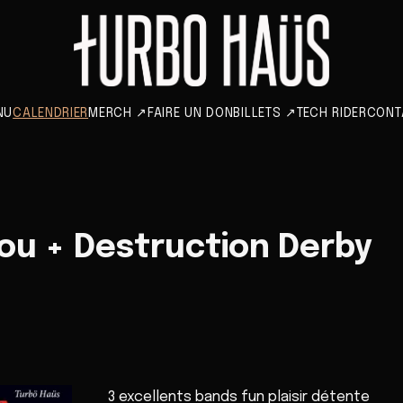
NU
CALENDRIER
MERCH
↗
FAIRE UN DON
BILLETS
↗
TECH RIDER
CONT
ou + Destruction Derby
3 excellents bands fun plaisir détente