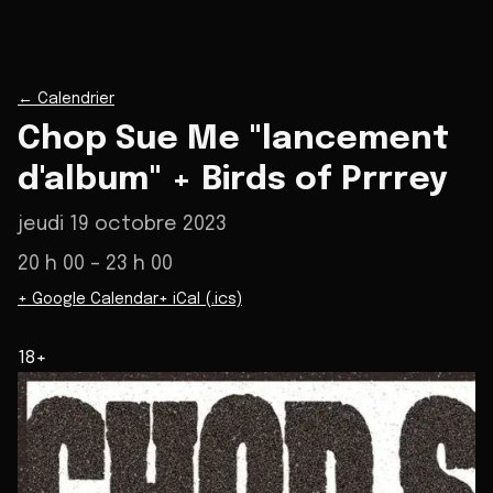
←
Calendrier
Chop Sue Me "lancement
d'album" + Birds of Prrrey
jeudi 19 octobre 2023
20 h 00
– 23 h 00
+ Google Calendar
+ iCal (.ics)
18+