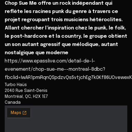
Chop Sue Me offre un rock indépendant qui
reflète les racines punk du genre à travers ce
projet regroupant trois musiciens hétéroclites.
Allant chercher l’inspiration chez le punk, le folk,
le post-hardcore et la country, le groupe obtient
un son autant agressif que mélodique, autant
nostalgique que moderne
https://www.epasslive.com/detail-de-l-
evenement/chop-sue-me--montreal-8dbc?
fbclid=IwAR1pmiRqnQSpdzvQs5vtjchEg7k0Kf86UOvewex
Turbo Haüs
2040 Rue Saint-Denis
Montréal
,
QC
,
H2X 1E7
Canada