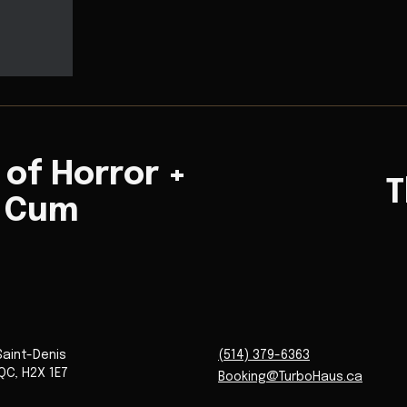
of Horror +
T
+ Cum
Saint-Denis
(514) 379-6363
QC
,
H2X 1E7
Booking@TurboHaus.ca