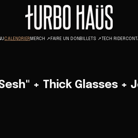
NU
CALENDRIER
MERCH
↗
FAIRE UN DON
BILLETS
↗
TECH RIDER
CONT
 Sesh" + Thick Glasses + 