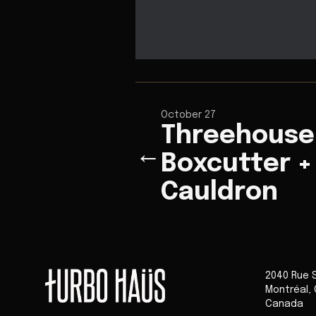
October 27
Threehouse 
←
Boxcutter 
Cauldron
2040 Rue 
Montréal
,
Canada