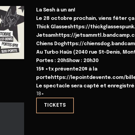
La Sesh à un an!
Le 28 octobre prochain, viens fêter ça 
Thick Glasseshttps://thickglassespu
Jetsamhttps://jetsammtl.bandcamp.
Chiens Doghttps://chiensdog.bandca
Au Turbo Haüs (2040 rue St-Denis, Mon
Portes : 20hShow : 20h30
15$ +tx prévente20$ à la
portehttps://lepointdevente.com/bill
Le spectacle sera capté et enregistré 
18+
TICKETS