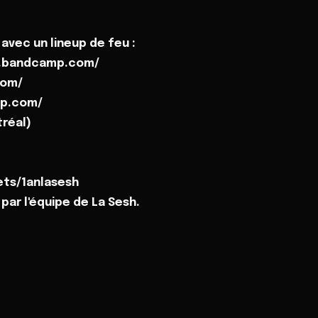
avec un lineup de feu :
nk.bandcamp.com/
com/
mp.com/
tréal)
ets/1anlasesh
par l'équipe de La Sesh.