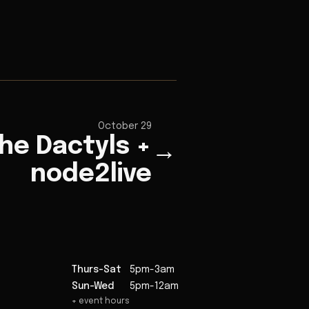
October 29
he Dactyls +
→
node2live
Thurs-Sat
5pm-3am
Sun-Wed
5pm-12am
+ event hours