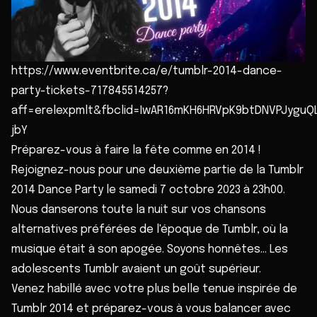
https://www.eventbrite.ca/e/tumblr-2014-dance-
party-tickets-717845514257?
aff=erelexpmlt&fbclid=IwAR16mKH6HRVpK9btDNVPJyg
jbY
Préparez-vous à faire la fête comme en 2014 !
Rejoignez-nous pour une deuxième partie de la Tumblr
2014 Dance Party le samedi 7 octobre 2023 à 23h00.
Nous danserons toute la nuit sur vos chansons
alternatives préférées de l'époque de Tumblr, où la
musique était à son apogée. Soyons honnêtes... Les
adolescents Tumblr avaient un goût supérieur.
Venez habillé avec votre plus belle tenue inspirée de
Tumblr 2014 et préparez-vous à vous balancer avec