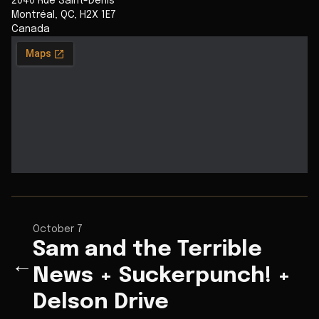
2040 Rue Saint-Denis
Montréal
,
QC
,
H2X 1E7
Canada
October 7
Sam and the Terrible
←
News + Suckerpunch! +
Delson Drive