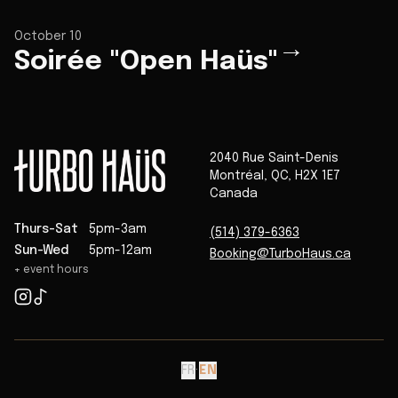
October 10
→
Soirée "Open Haüs"
2040 Rue Saint-Denis
Montréal
,
QC
,
H2X 1E7
Canada
Thurs-Sat
5pm-3am
(514) 379-6363
Sun-Wed
5pm-12am
Booking@TurboHaus.ca
+ event hours
FR
·
EN