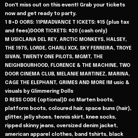
Don't miss out on this event! Grab your tickets
now and get ready to party.
1 8+D OORS: 11PMADVANCE T ICKETS: $15 (plus tax
and fees)DOOR TICKETS: $20 (cash only)
M USICLANA DEL REY, ARCTIC MONKEYS, HALSEY,
THE 1975, LORDE, CHARLI XCX, SKY FERREIRA, TROYE
SIVAN, TWENTY ONE PILOTS, MGMT, THE
NEIGHBOURHOOD, FLORENCE & THE MACHINE, TWO
DOOR CINEMA CLUB, MELANIE MARTINEZ, MARINA,
CAGE THE ELEPHANT, GRIMES AND MORE !M usic &
visuals by Glimmering Dolls
D RESS CODE (optional)D oc Marten boots,
platform boots, coloured hair, space buns (hair),
glitter, jelly shoes, tennis skirt, knee socks,
ripped skinny jeans, oversized denim jacket,
american apparel clothes, band tshirts, black