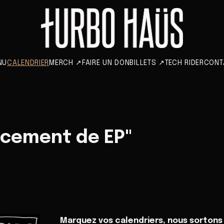
NU
CALENDRIER
MERCH
↗
FAIRE UN DON
BILLETS
↗
TECH RIDER
CONT
ncement de EP"
Marquez vos calendriers, nous sortons 