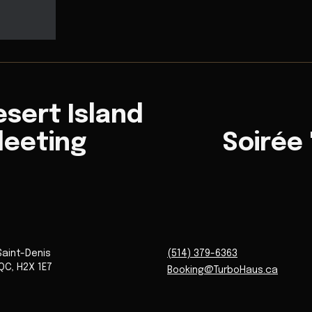
sert Island
leeting
Soirée
Saint-Denis
(514) 379-6363
QC
,
H2X 1E7
Booking@TurboHaus.ca