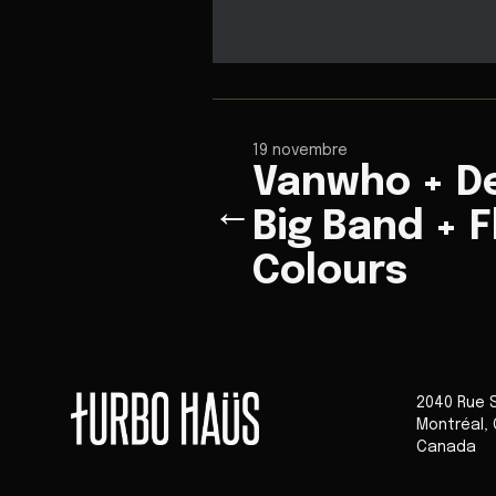
19 novembre
Vanwho + De
←
Big Band + F
Colours
2040 Rue 
Montréal
,
Canada