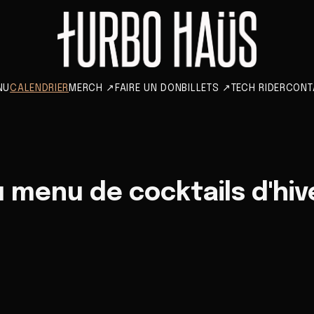
NU
CALENDRIER
MERCH
↗
FAIRE UN DON
BILLETS
↗
TECH RIDER
CONT
menu de cocktails d'hiv