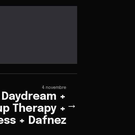
4 novembre
l Daydream +
→
up Therapy +
ss + Dafnez