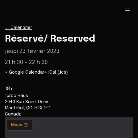
←
Calendrier
Réservé/ Reserved
jeudi 23 février 2023
21 h 30
– 22 h 30
+ Google Calendar
+ iCal (.ics)
18+
Turbo Haüs
2040 Rue Saint-Denis
Montréal
,
QC
,
H2X 1E7
Canada