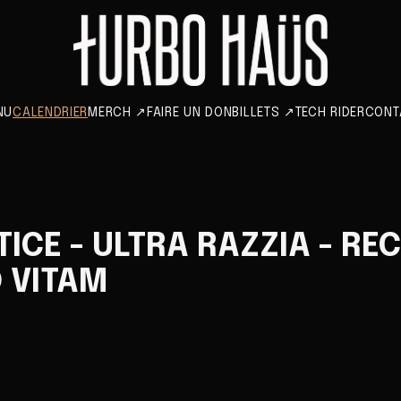
NU
CALENDRIER
MERCH
↗
FAIRE UN DON
BILLETS
↗
TECH RIDER
CONT
TICE - ULTRA RAZZIA - RE
D VITAM