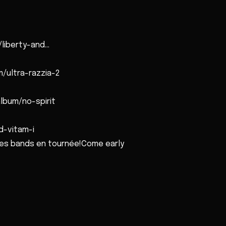
liberty-and...
/ultra-razzia-2
lbum/no-spirit
-vitam-i
les bands en tournée!Come early