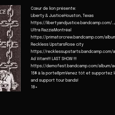
Cœur de lion présente:
Liberty & JusticeHouston, Texas
https://libertyandjustice.bandcamp.com/.../
Ultra RazziaMontréal
https://primatorcrew.bandcamp.com/album
Reckless UpstarsRose city
https://recklessupstarts.bandcamp.com/a
Ad Vitam!!! LAST SHOW !!!
https://demofest.bandcamp.com/album/ad
15$ à la porte8pmVenez tôt et supportez 
and support tour bands!
18+