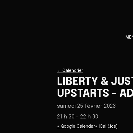
ME
←
Calendrier
LIBERTY & JUS
UPSTARTS - A
samedi 25 février 2023
21 h 30
– 22 h 30
+ Google Calendar
+ iCal (.ics)