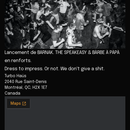
Lancement de BARNAK. THE SPEAKEASY & BÀRBE À PÀPÀ
en renforts.
Dress to impress. Or not. We don't give a shit.
Turbo Haüs
2040 Rue Saint-Denis
Montréal
,
QC
,
H2X 1E7
Canada