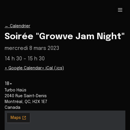
←
Calendrier
Soirée "Growve Jam Night"
mercredi 8 mars 2023
14 h 30
– 15 h 30
+ Google Calendar
+ iCal (.ics)
18+
Turbo Haüs
2040 Rue Saint-Denis
Montréal
,
QC
,
H2X 1E7
Canada