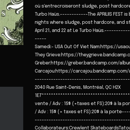
où s'entrecroiseront sludge, post hardcore, 
Turbo Haüs.------------The APRILIIS FEST is 
nights where sludge, post hardcore, and st
April 21, and 22 at Le Turbo Haüs.---------
-----
Samedi:- USA Out Of Viet Nam:https://us
They Grieve:https://theygrieve.bandcamp.
Greber:https://greber.bandcamp.com/albu
Carcajou:https://carcajou.bandcamp.com/
------------------------------------------
2040 Rue Saint-Denis, Montréal, QC H2X
1E7**************************************
vente / Adv : 15$ (+taxes et FS):20$ à la 
/ Adv : 15$ (+ taxes et FS):20$ à la porte-
-----------------------------------------
Collaborateurs:Crewlent SkateboardsTato