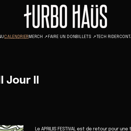
NU
CALENDRIER
MERCH
↗
FAIRE UN DON
BILLETS
↗
TECH RIDER
CONT
I Jour II
Le APRILIIS FESTIVAL est de retour pour une