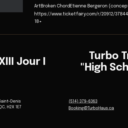
ArtBroken ChordEtienne Bergeron (concept
https://www.ticketfairy.com/r/20912/3784
18+
Turbo Tr
III Jour I
"High Sch
Saint-Denis
(514) 379-6363
QC
,
H2X 1E7
Booking@TurboHaus.ca