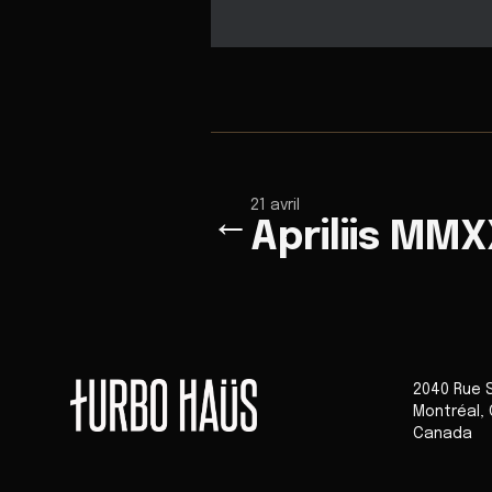
21 avril
←
Apriliis MMXX
2040 Rue 
Montréal
,
Canada