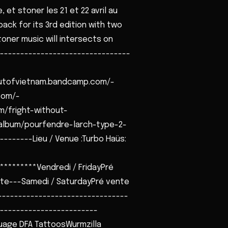
et stoner les 21 et 22 avril au
back for its 3rd edition with two
oner music will intersects on
----------------------------------
aoutofvietnam.bandcamp.com/-
com/-
m/fright-without-
album/pourfendre-larch-type-2-
-------Lieu / Venue :Turbo Haüs:
*********Vendredi / FridayPré
porte---Samedi / SaturdayPré vente
----------------------------------
------------------------
uage DFA TattoosWurmzilla