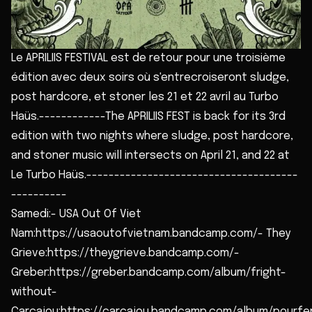
Le APRILIIS FESTIVAL est de retour pour une troisième
édition avec deux soirs où s'entrecroiseront sludge,
post hardcore, et stoner les 21 et 22 avril au Turbo
Haüs.------------The APRILIIS FEST is back for its 3rd
edition with two nights where sludge, post hardcore,
and stoner music will intersects on April 21, and 22 at
Le Turbo Haüs.--------------------------------------
----------
Samedi:- USA Out Of Viet
Nam:https://usaoutofvietnam.bandcamp.com/- They
Grieve:https://theygrieve.bandcamp.com/-
Greber:https://greber.bandcamp.com/album/fright-
without-
Carcajou:https://carcajou.bandcamp.com/album/pourfe