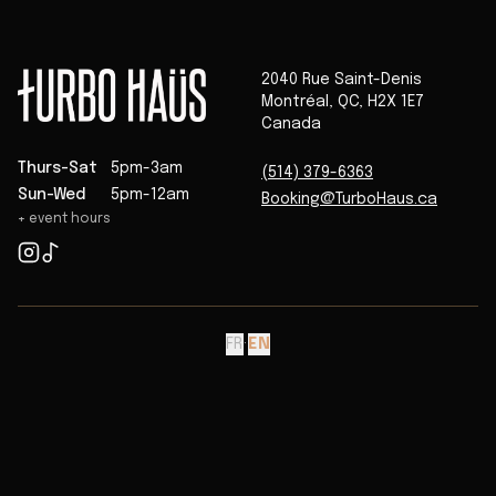
2040 Rue Saint-Denis
Montréal
,
QC
,
H2X 1E7
Canada
Thurs-Sat
5pm-3am
(514) 379-6363
Sun-Wed
5pm-12am
Booking@TurboHaus.ca
+ event hours
FR
·
EN