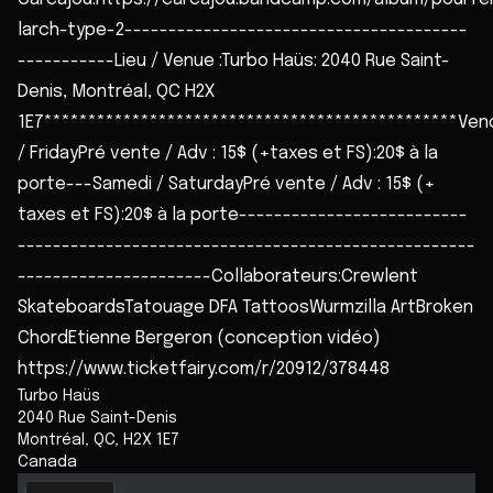
larch-type-2---------------------------------------
-----------Lieu / Venue :Turbo Haüs: 2040 Rue Saint-
Denis, Montréal, QC H2X
1E7***********************************************Ven
/ FridayPré vente / Adv : 15$ (+taxes et FS):20$ à la
porte---Samedi / SaturdayPré vente / Adv : 15$ (+
taxes et FS):20$ à la porte--------------------------
----------------------------------------------------
----------------------Collaborateurs:Crewlent
SkateboardsTatouage DFA TattoosWurmzilla ArtBroken
ChordEtienne Bergeron (conception vidéo)
https://www.ticketfairy.com/r/20912/378448
Turbo Haüs
2040 Rue Saint-Denis
Montréal
,
QC
,
H2X 1E7
Canada