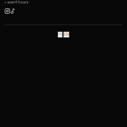
+ event hours
FR
·
EN