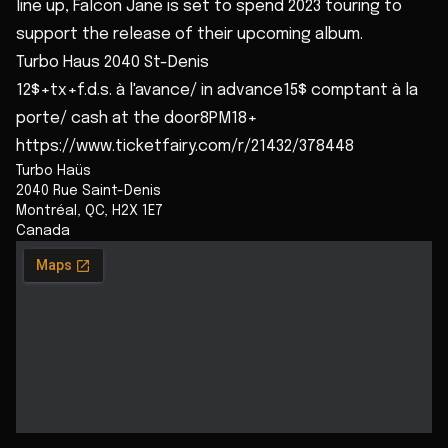
line up, Falcon Jane is set to spend 2023 touring to
support the release of their upcoming album.
Turbo Haus 2040 St-Denis
12$+tx+f.d.s. à l'avance/ in advance15$ comptant à la
porte/ cash at the door8PM18+
https://www.ticketfairy.com/r/21432/378448
Turbo Haüs
2040 Rue Saint-Denis
Montréal
,
QC
,
H2X 1E7
Canada