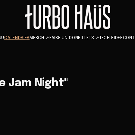
NU
CALENDRIER
MERCH
↗
FAIRE UN DON
BILLETS
↗
TECH RIDER
CONT
e Jam Night"