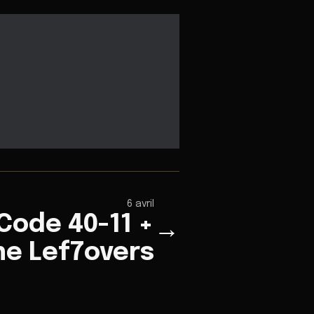
6 avril
Code 40-11 +
→
he Lef7overs