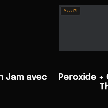
n Jam avec
Peroxide + 
T