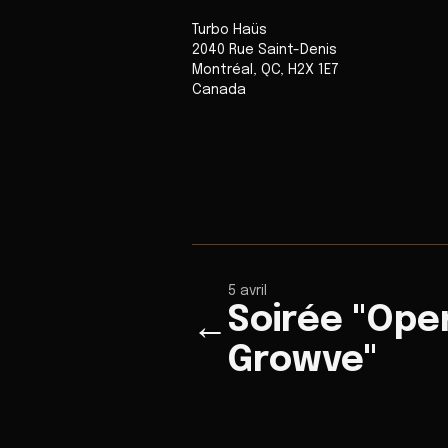
Turbo Haüs
2040 Rue Saint-Denis
Montréal
,
QC
,
H2X 1E7
Canada
5 avril
Soirée "Ope
←
Growve"