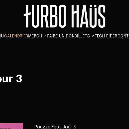
NU
CALENDRIER
MERCH
↗
FAIRE UN DON
BILLETS
↗
TECH RIDER
CONT
our 3
Pouzza Fest Jour 3