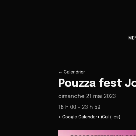
ME
←
Calendrier
Pouzza fest J
dimanche 21 mai 2023
16 h 00
– 23 h 59
+ Google Calendar
+ iCal (.ics)