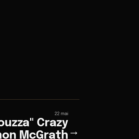
22 mai
ouzza" Crazy
→
mon McGrath