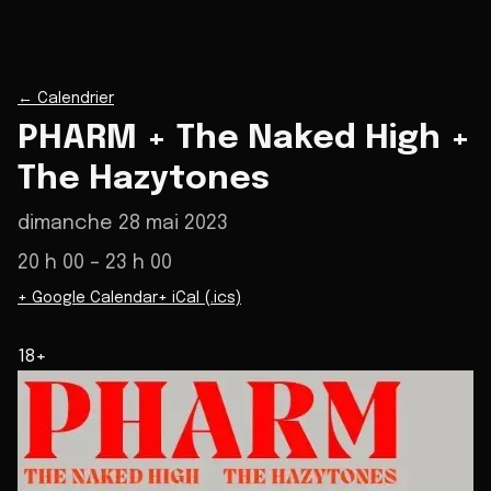
←
Calendrier
PHARM + The Naked High +
The Hazytones
dimanche 28 mai 2023
20 h 00
– 23 h 00
+ Google Calendar
+ iCal (.ics)
18+