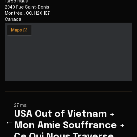
Turbo Haüs
2040 Rue Saint-Denis
Montréal
,
QC
,
H2X 1E7
Canada
27 mai
USA Out of Vietnam +
←
Mon Amie Souffrance +
Ce Qui Nous Traverse