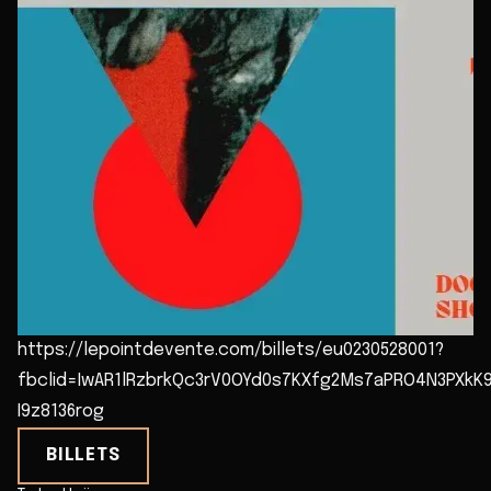
https://lepointdevente.com/billets/eu0230528001?
fbclid=IwAR1lRzbrkQc3rV0OYd0s7KXfg2Ms7aPRO4N3PXkK
I9z8136rog
BILLETS