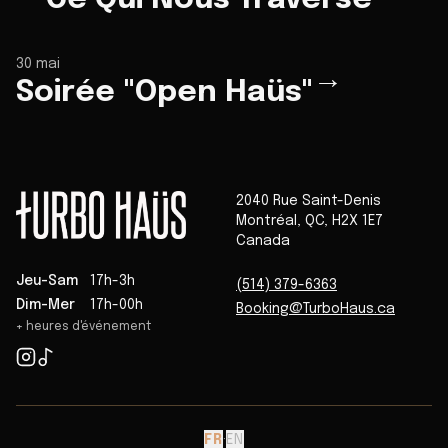
30 mai
→
Soirée "Open Haüs"
2040 Rue Saint-Denis
Montréal
,
QC
,
H2X 1E7
Canada
Jeu-Sam
17h-3h
(514) 379-6363
Dim-Mer
17h-00h
Booking@TurboHaus.ca
+ heures d'événement
FR
·
EN