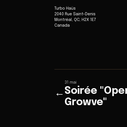
Turbo Haüs
2040 Rue Saint-Denis
Montréal
,
QC
,
H2X 1E7
Canada
31 mai
Soirée "Ope
←
Growve"