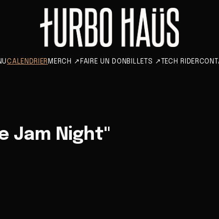
NU
CALENDRIER
MERCH
↗
FAIRE UN DON
BILLETS
↗
TECH RIDER
CONT
e Jam Night"