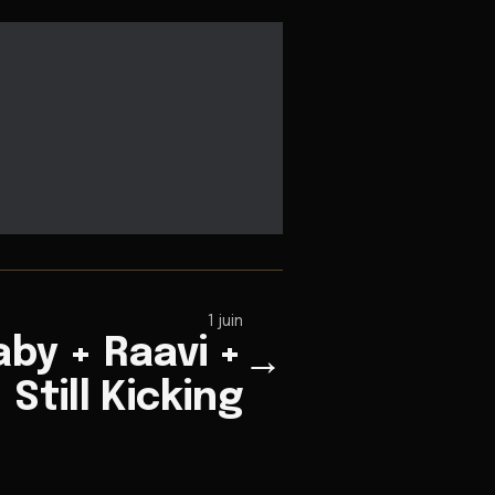
1 juin
by + Raavi +
→
Still Kicking