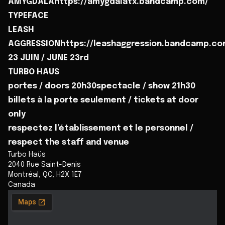
AMYGDALAhttps://amygdalatx.bandcamp.com/
TYPEFACE
LEASH
AGGRESSIONhttps://leashaggression.bandcamp.c
23 JUIN / JUNE 23rd
TURBO HAUS
portes / doors 20h30spectacle / show 21h30
billets à la porte seulement / tickets at door
only
respectez l’établissement et le personnel /
respect the staff and venue
Turbo Haüs
2040 Rue Saint-Denis
Montréal
,
QC
,
H2X 1E7
Canada