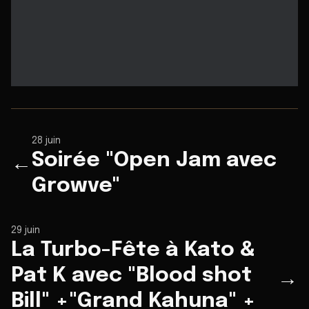
28 juin
Soirée "Open Jam avec
←
Growve"
29 juin
La Turbo-Fête à Kato &
Pat K avec "Blood shot
→
Bill" +"Grand Kahuna" +