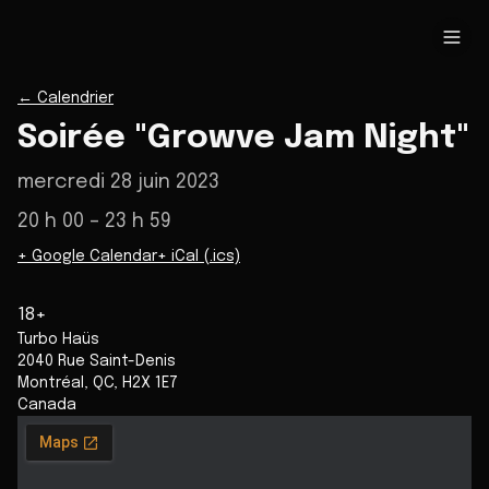
←
Calendrier
Soirée "Growve Jam Night"
mercredi 28 juin 2023
20 h 00
– 23 h 59
+ Google Calendar
+ iCal (.ics)
18+
Turbo Haüs
2040 Rue Saint-Denis
Montréal
,
QC
,
H2X 1E7
Canada