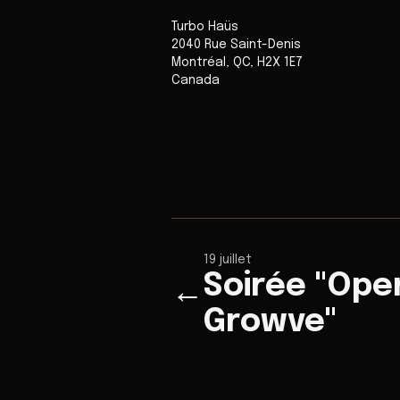
Turbo Haüs
2040 Rue Saint-Denis
Montréal
,
QC
,
H2X 1E7
Canada
19 juillet
Soirée "Ope
←
Growve"