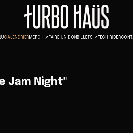
NU
CALENDRIER
MERCH
↗
FAIRE UN DON
BILLETS
↗
TECH RIDER
CONT
e Jam Night"