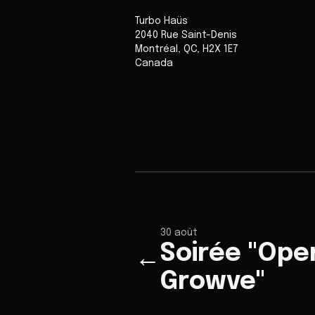
Turbo Haüs
2040 Rue Saint-Denis
Montréal
,
QC
,
H2X 1E7
Canada
30 août
Soirée "Ope
←
Growve"