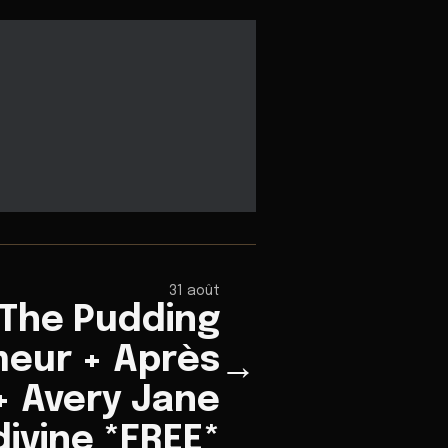
31 août
 The Pudding
eur + Après
→
 + Avery Jane
divine *FREE*