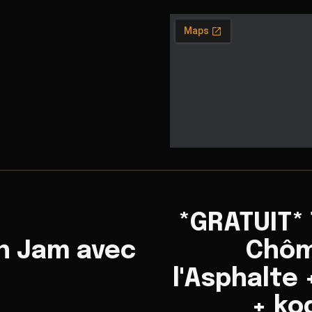
*GRATUIT*
n Jam avec
Chôm
l'Asphalte
+ ko