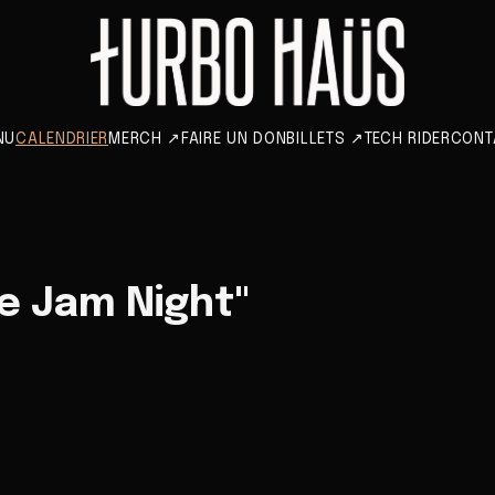
NU
CALENDRIER
MERCH
↗
FAIRE UN DON
BILLETS
↗
TECH RIDER
CONT
e Jam Night"