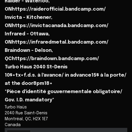
Raider - Waterloo,
ONhttps://raiderofficial.bandcamp.com/
Invicta - Kitchener,
ONhttps://invictacanada.bandcamp.com/
Infrared - Ottawa,
ONhttps://infraredmetal.bandcamp.com/
Braindown - Delson,
QChttps://braindown.bandcamp.com/
Turbo Haus 2040 St-Denis
10$+tx+f.d.s. à l'avance/ in advance15$ à la porte/
at the door8pm18+
*Pièce d'identité gouvernementale obligatoire/
Gov. I.D. mandatory*
Turbo Haüs
2040 Rue Saint-Denis
Montréal
,
QC
,
H2X 1E7
Canada