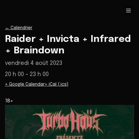
←
Calendrier
Raider + Invicta + Infrared
+ Braindown
vendredi 4 août 2023
20 h 00
– 23 h 00
+ Google Calendar
+ iCal (.ics)
18+