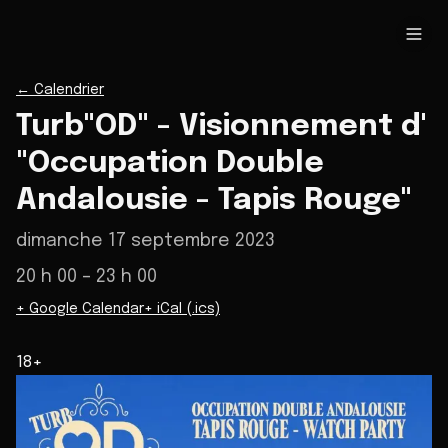
←
Calendrier
Turb"OD" - Visionnement d'
"Occupation Double
Andalousie - Tapis Rouge"
dimanche 17 septembre 2023
20 h 00
– 23 h 00
+ Google Calendar
+ iCal (.ics)
18+