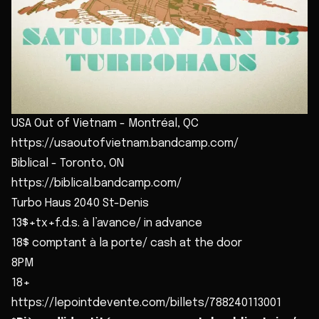
USA Out of Vietnam - Montréal, QC
https://usaoutofvietnam.bandcamp.com/
Biblical - Toronto, ON
https://biblical.bandcamp.com/
Turbo Haus 2040 St-Denis
13$+tx+f.d.s. à l’avance/ in advance
18$ comptant à la porte/ cash at the door
8PM
18+
https://lepointdevente.com/billets/788240113001