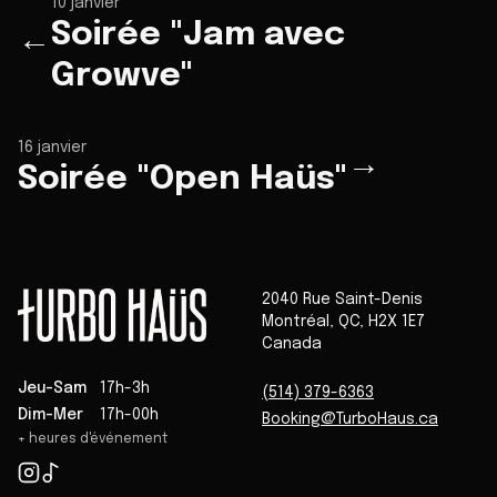
10 janvier
Soirée "Jam avec
←
Growve"
16 janvier
→
Soirée "Open Haüs"
2040 Rue Saint-Denis
Montréal
,
QC
,
H2X 1E7
Canada
Jeu-Sam
17h-3h
(514) 379-6363
Dim-Mer
17h-00h
Booking@TurboHaus.ca
+ heures d'événement