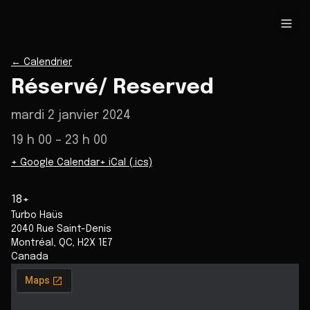
←
Calendrier
Réservé/ Reserved
mardi 2 janvier 2024
19 h 00
– 23 h 00
+ Google Calendar
+ iCal (.ics)
18+
Turbo Haüs
2040 Rue Saint-Denis
Montréal
,
QC
,
H2X 1E7
Canada