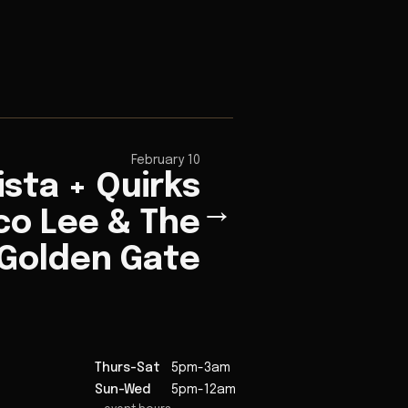
February 10
ista + Quirks
→
sco Lee & The
Golden Gate
Thurs-Sat
5pm-3am
Sun-Wed
5pm-12am