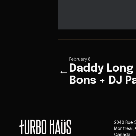
February 8
Daddy Long 
←
Bons + DJ P
2040 Rue 
Montréal
,
Canada