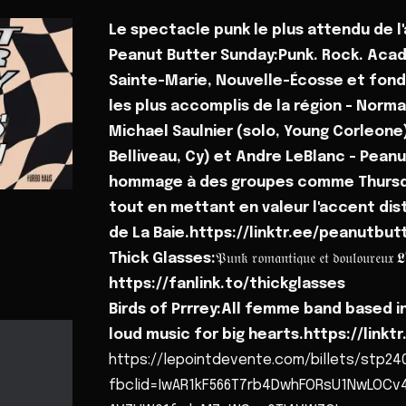
Le spectacle punk le plus attendu de l
Peanut Butter Sunday:Punk. Rock. Acadi
Sainte-Marie, Nouvelle-Écosse et fond
les plus accomplis de la région - Norman
Michael Saulnier (solo, Young Corleone)
Belliveau, Cy) et Andre LeBlanc - Pean
hommage à des groupes comme Thursday
tout en mettant en valeur l'accent dis
de La Baie.https://linktr.ee/peanutbut
Thick Glasses:
𝔓𝔲𝔫𝔨 𝔯𝔬𝔪𝔞𝔫𝔱𝔦𝔮𝔲𝔢 𝔢𝔱 𝔡𝔬𝔲𝔩𝔬𝔲𝔯𝔢𝔲𝔵 𝕷'
https://fanlink.to/thickglasses
Birds of Prrrey:All femme band based 
loud music for big hearts.https://linktr
https://lepointdevente.com/billets/stp24
fbclid=IwAR1kF566T7rb4DwhFORsU1NwLOCv