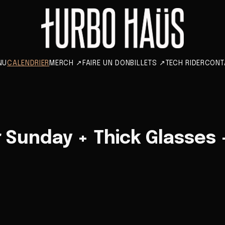
NU
CALENDRIER
MERCH
↗
FAIRE UN DON
BILLETS
↗
TECH RIDER
CONT
 Sunday + Thick Glasses +