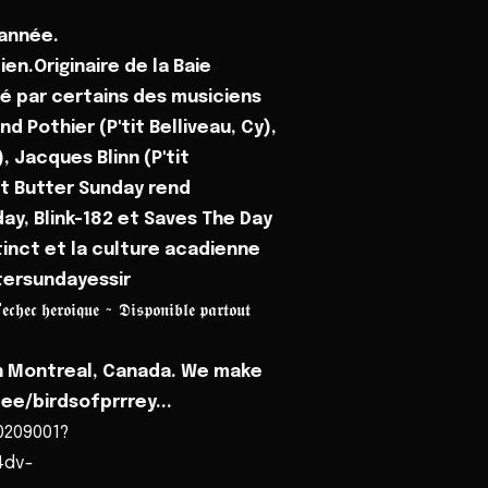
'année.
en.Originaire de la Baie
é par certains des musiciens
d Pothier (P'tit Belliveau, Cy),
, Jacques Blinn (P'tit
ut Butter Sunday rend
, Blink-182 et Saves The Day
tinct et la culture acadienne
tersundayessir
𝖊𝖈𝖍𝖊𝖈 𝖍𝖊𝖗𝖔𝖎𝖖𝖚𝖊 ~ 𝕯𝖎𝖘𝖕𝖔𝖓𝖎𝖇𝖑𝖊 𝖕𝖆𝖗𝖙𝖔𝖚𝖙
in Montreal, Canada. We make
.ee/birdsofprrrey...
0209001?
4dv-