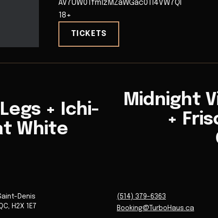
AV7UW01fmlzMZaWGac0TI4VW7QI
18+
TICKETS
Midnight V
Legs + Ichi-
+ Fri
at White
Saint-Denis
(514) 379-6363
QC
,
H2X 1E7
Booking@TurboHaus.ca