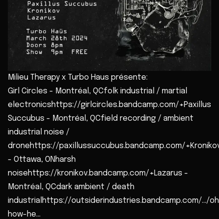
Milieu Therapy x Turbo Haus présente:
Girl Circles - Montréal, QCfolk industrial / martial
electronicshttps://girlcircles.bandcamp.com/+Paxillus
Succubus - Montréal, QCfield recording / ambient
industrial noise /
dronehttps://paxillussuccubus.bandcamp.com/+Kroniko
- Ottawa, ONharsh
noisehttps://kronikov.bandcamp.com/+Lazarus -
Montréal, QCdark ambient / death
industrialhttps://outsiderindustries.bandcamp.com/.../o
how-he...