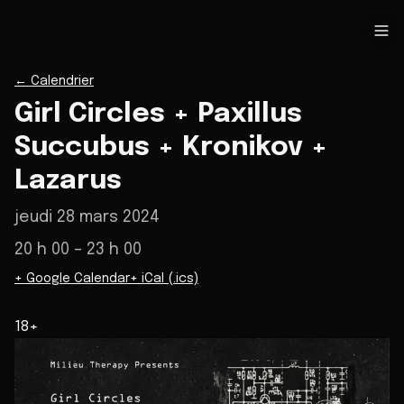
←
Calendrier
Girl Circles + Paxillus
Succubus + Kronikov +
Lazarus
jeudi 28 mars 2024
20 h 00
– 23 h 00
+ Google Calendar
+ iCal (.ics)
18+