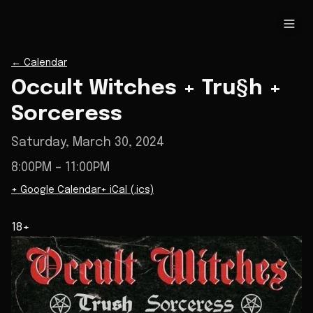
←
Calendar
Occult Witches + Tru§h +
Sorceress
Saturday, March 30, 2024
8:00PM
– 11:00PM
+ Google Calendar
+ iCal (.ics)
18+