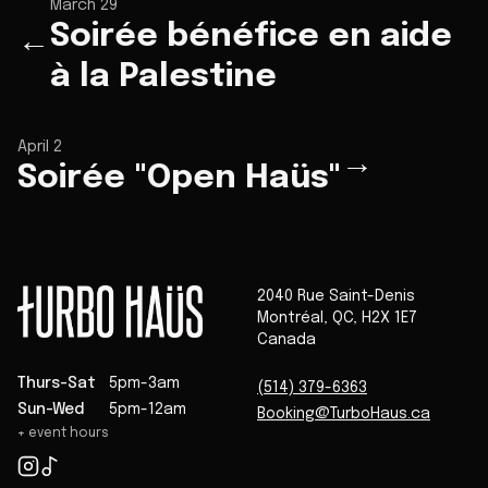
March 29
Soirée bénéfice en aide
←
à la Palestine
April 2
→
Soirée "Open Haüs"
2040 Rue Saint-Denis
Montréal
,
QC
,
H2X 1E7
Canada
Thurs-Sat
5pm-3am
(514) 379-6363
Sun-Wed
5pm-12am
Booking@TurboHaus.ca
+ event hours