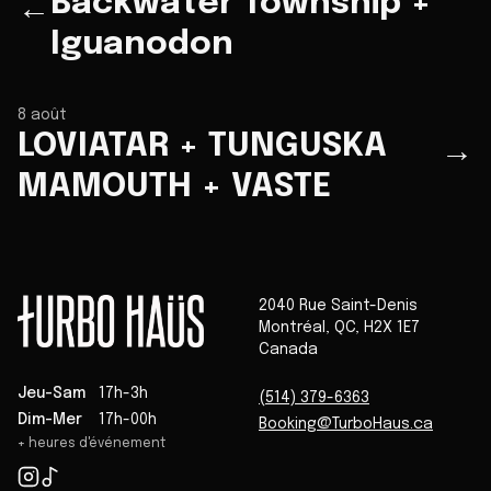
Backwater Township +
←
Iguanodon
8 août
LOVIATAR + TUNGUSKA
→
MAMOUTH + VASTE
2040 Rue Saint-Denis
Montréal
,
QC
,
H2X 1E7
Canada
Jeu-Sam
17h-3h
(514) 379-6363
Dim-Mer
17h-00h
Booking@TurboHaus.ca
+ heures d'événement