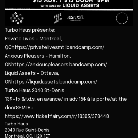
Turbo Haus présente:
Private Lives - Montréal,
QChttps://privatelivesmtl.bandcamp.com/
Anxious Pleasers - Hamilton,
ONhttps://anxiouspleasers.bandcamp.com/
Liquid Assets - Ottawa,
ONhttps://liquidassets.bandcamp.com/
Turbo Haus 2040 St-Denis
13$+tx.&f.d.s. en avance/ in adv.15$ à la porte/at the
door8PM18+
https://www.ticketfairy.com/r/18385/378448
Turbo Haüs
2040 Rue Saint-Denis
Montréal
,
QC
,
H2X 1E7