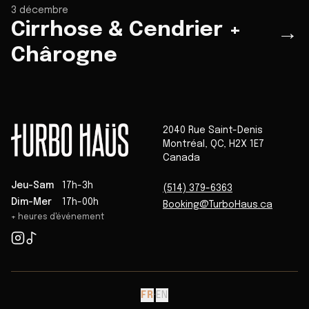
3 décembre
Cirrhose & Cendrier +
→
Chârogne
2040 Rue Saint-Denis
Montréal
,
QC
,
H2X 1E7
Canada
Jeu-Sam
17h-3h
(514) 379-6363
Dim-Mer
17h-00h
Booking@TurboHaus.ca
+ heures d'événement
FR
·
EN