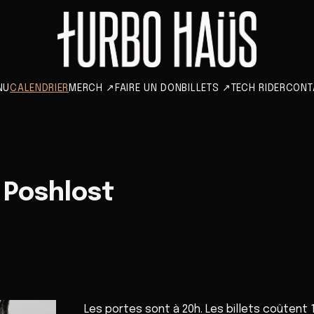
NU
CALENDRIER
MERCH
↗
FAIRE UN DON
BILLETS
↗
TECH RIDER
CONT
+ Poshlost
Les portes sont à 20h. Les billets coûtent 10