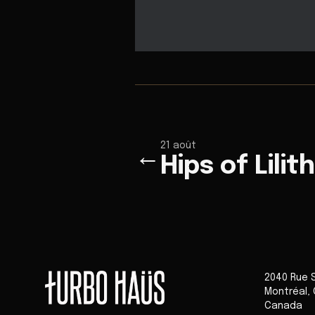
21 août
←
Hips of Lilit
2040 Rue 
Montréal
,
Canada