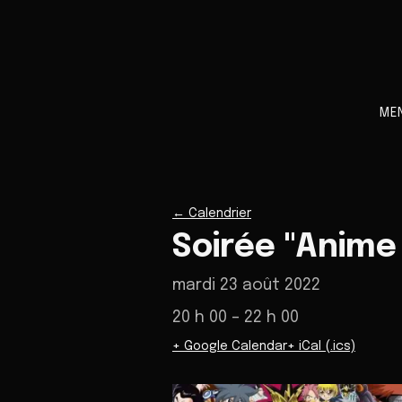
ME
←
Calendrier
Soirée "Anime 
mardi 23 août 2022
20 h 00
– 22 h 00
+ Google Calendar
+ iCal (.ics)