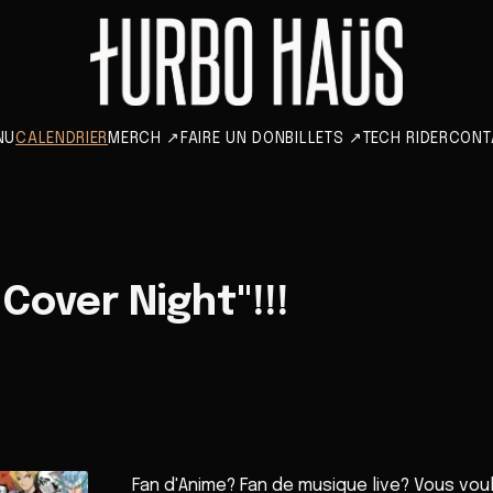
NU
CALENDRIER
MERCH
↗
FAIRE UN DON
BILLETS
↗
TECH RIDER
CONT
Cover Night"!!!
Fan d'Anime? Fan de musique live? Vous vo