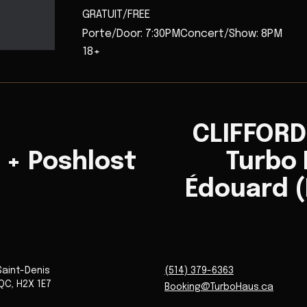
GRATUIT/FREE
Porte/Door: 7:30PMConcert/Show: 8PM
18+
CLIFFORD
h + Poshlost
Turbo 
Édouard 
Saint-Denis
(514) 379-6363
QC
,
H2X 1E7
Booking@TurboHaus.ca