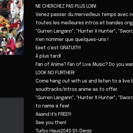
NE CHERCHEZ PAS PLUS LOIN!
Venez passer du merveilleux temps avec n
toutes les meilleures intros et bandes origi
"Gurren Langann", "Hunter X Hunter", "Sword
n'en nommer que quelques-uns !
Eeet c'est GRATUIT!!!
À plus tard!
Fan of Anime? Fan of Live Music? Do you wa
LOOK NO FURTHER!
Come hang out with us and listen to a live 
soudtracks/intros anime as to offer.
"Gurren Langann", "Hunter X Hunter", "Sword
to name a few!
Aaand it's FREE!!!
See you then!
Turbo Haus2040 St-Denis