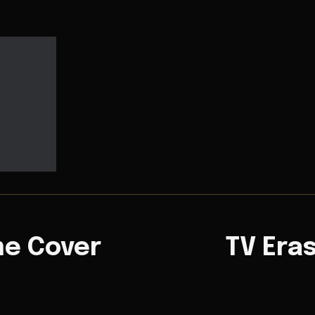
me Cover
TV Era