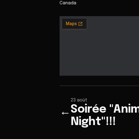
Canada
23 août
Soirée "Ani
←
Night"!!!