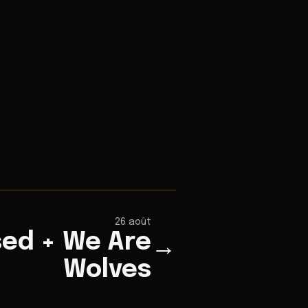
26 août
sed + We Are
→
Wolves