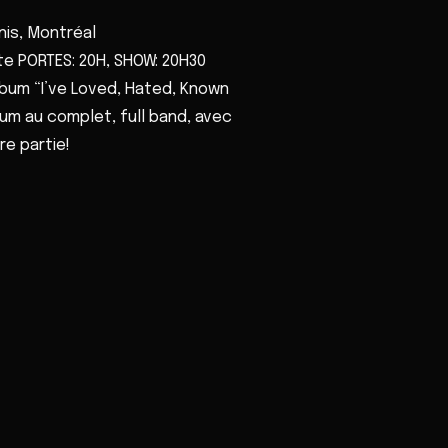
is, Montréal
rte PORTES: 20H, SHOW: 20H30
album “I’ve Loved, Hated, Known
bum au complet, full band, avec
re partie!