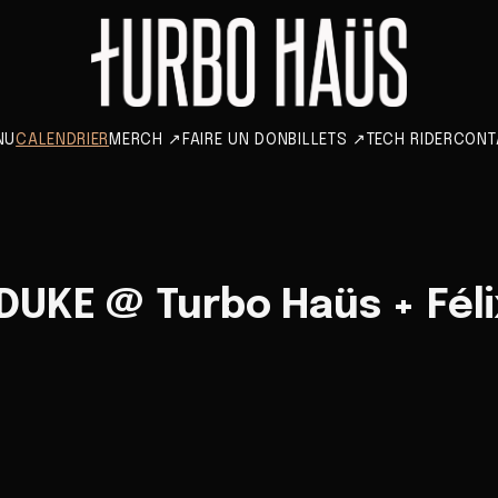
NU
CALENDRIER
MERCH
↗
FAIRE UN DON
BILLETS
↗
TECH RIDER
CONT
DUKE @ Turbo Haüs + Fél