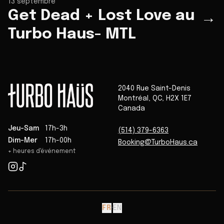
13 septembre
Get Dead + Lost Love au
→
Turbo Haus- MTL
2040 Rue Saint-Denis
Montréal
,
QC
,
H2X 1E7
Canada
Jeu-Sam
17h-3h
(514) 379-6363
Dim-Mer
17h-00h
Booking@TurboHaus.ca
+ heures d'événement
FR
·
EN