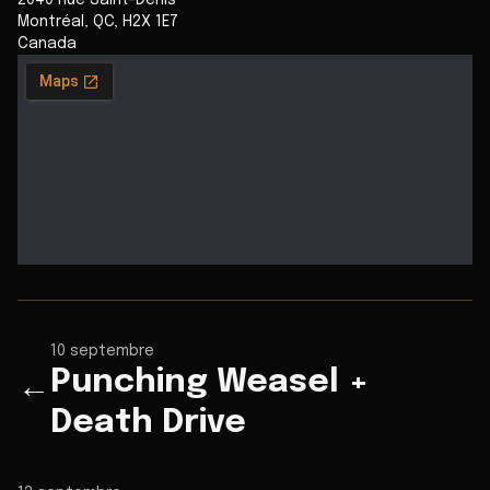
2040 Rue Saint-Denis
Montréal
,
QC
,
H2X 1E7
Canada
10 septembre
Punching Weasel +
←
Death Drive