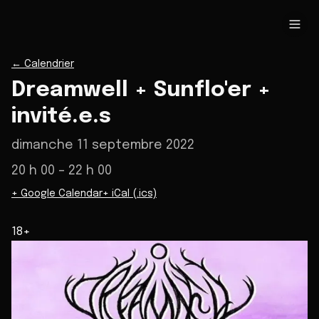
←
Calendrier
Dreamwell + Sunflo'er +
invité.e.s
dimanche 11 septembre 2022
20 h 00
– 22 h 00
+ Google Calendar
+ iCal (.ics)
18+