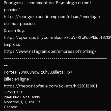
Rosegaze - Lancement de ''Étymologie du mot
passion''
https://rosegaze.bandcamp.com/album/tymologie-
du-mot-passion
Dream Boys
https://open.spotify.com/album/20oVFRtoKu0PlSuJt8Z0Kk
Empress
https://www.instagram.com/empress.of.nothing/
----------------------------------------------------
--
Portes: 20h00Show: 20h30Billets : 15$
Billet en ligne :
https://thepointofsale.com/tickets/hl3230121001
Turbo Haüs
2040 Rue Saint-Denis
Montréal
,
QC
,
H2X 1E7
Canada