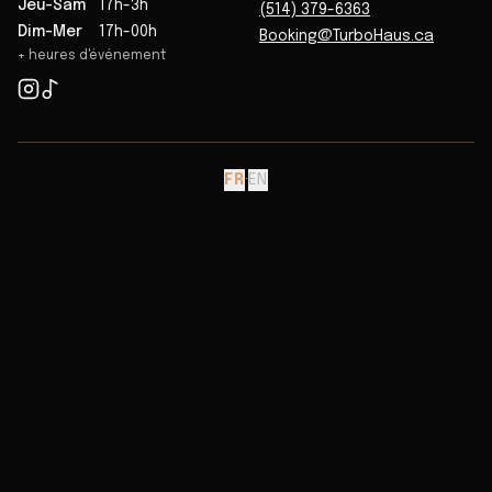
Jeu-Sam
17h-3h
(514) 379-6363
Dim-Mer
17h-00h
Booking@TurboHaus.ca
+ heures d'événement
FR
·
EN