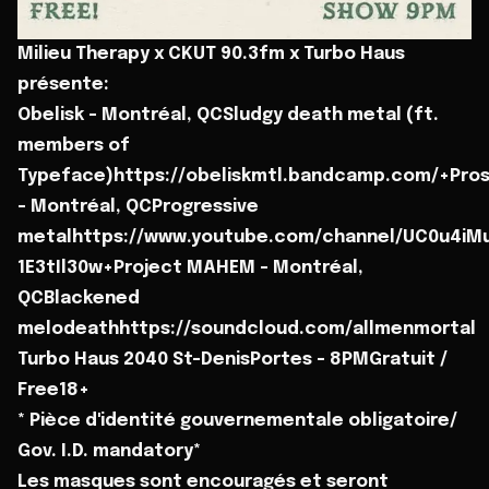
Milieu Therapy x CKUT 90.3fm x Turbo Haus
présente:
Obelisk - Montréal, QCSludgy death metal (ft.
members of
Typeface)https://obeliskmtl.bandcamp.com/+Pro
- Montréal, QCProgressive
metalhttps://www.youtube.com/channel/UC0u4iMu
1E3tIl30w+Project MAHEM - Montréal,
QCBlackened
melodeathhttps://soundcloud.com/allmenmortal
Turbo Haus 2040 St-DenisPortes - 8PMGratuit /
Free18+
* Pièce d'identité gouvernementale obligatoire/
Gov. I.D. mandatory*
Les masques sont encouragés et seront