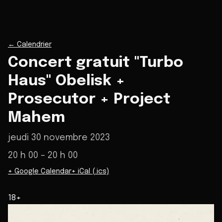
←
Calendrier
Concert gratuit "Turbo
Haus" Obelisk +
Prosecutor + Project
Mahem
jeudi 30 novembre 2023
20 h 00
– 20 h 00
+ Google Calendar
+ iCal (.ics)
18+