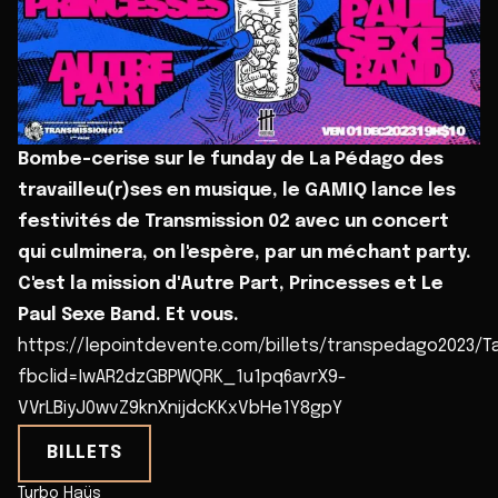
Bombe-cerise sur le funday de La Pédago des
travailleu(r)ses en musique, le GAMIQ lance les
festivités de Transmission 02 avec un concert
qui culminera, on l'espère, par un méchant party.
C'est la mission d'Autre Part, Princesses et Le
Paul Sexe Band. Et vous.
https://lepointdevente.com/billets/transpedago2023/
fbclid=IwAR2dzGBPWQRK_1u1pq6avrX9-
VVrLBiyJ0wvZ9knXnijdcKKxVbHe1Y8gpY
BILLETS
Turbo Haüs