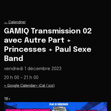
←
Calendrier
GAMIQ Transmission 02
avec Autre Part +
Princesses + Paul Sexe
Band
vendredi 1 décembre 2023
20 h 00
– 21 h 00
+ Google Calendar
+ iCal (.ics)
18+