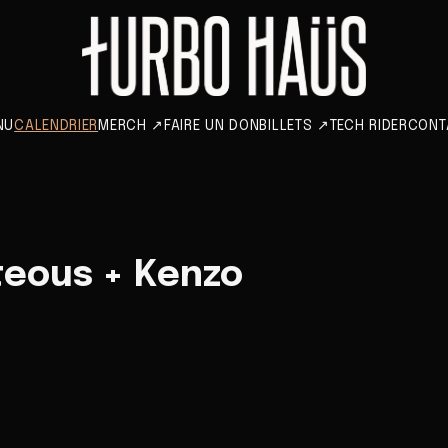
NU
CALENDRIER
MERCH
↗
FAIRE UN DON
BILLETS
↗
TECH RIDER
CONT
teous + Kenzo