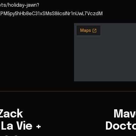
ets/holiday-jawn?
EPM5py5hHb8eC31xSMsS8iIcsINr1nUwL7VczdM
 Zack
Mave
 La Vie +
Docto