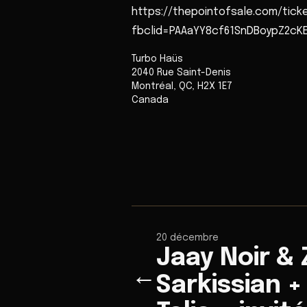
https://thepointofsale.com/tick
fbclid=PAAaYY8cf61SnDBoypZ2cK
Turbo Haüs
2040 Rue Saint-Denis
Montréal
,
QC
,
H2X 1E7
Canada
20 décembre
Jaay Noir &
←
Sarkissian +