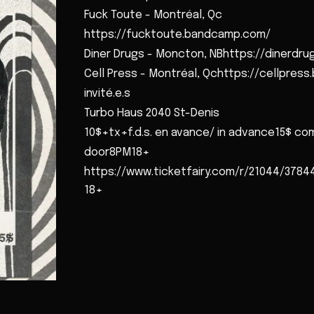
Fuck Toute - Montréal, Qc
https://fucktoute.bandcamp.com/
Diner Drugs - Moncton, NBhttps://dinerdr
Cell Press - Montréal, Qchttps://cellpres
invité.e.s
Turbo Haus 2040 St-Denis
10$+tx+f.d.s. en avance/ in advance15$ com
door8PM18+
https://www.ticketfairy.com/r/21044/3784
18+