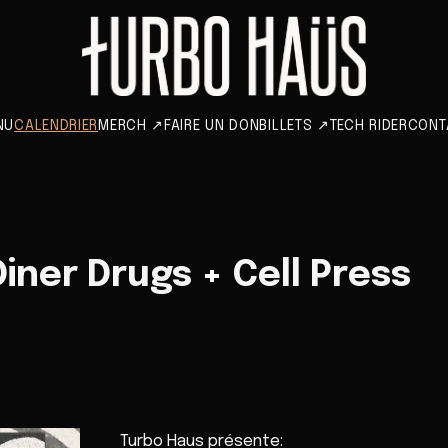
NU
CALENDRIER
MERCH
↗
FAIRE UN DON
BILLETS
↗
TECH RIDER
CONT
iner Drugs + Cell Press
Turbo Haus présente: