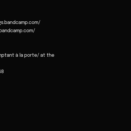
ugs.bandcamp.com/
s.bandcamp.com/
ptant à la porte/ at the
48