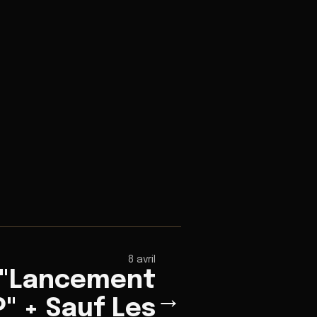
8 avril
 "Lancement
→
P" + Sauf Les