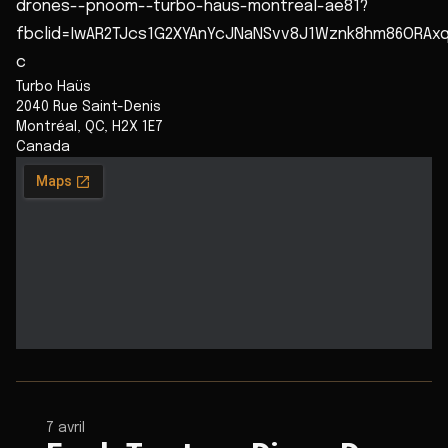
drones--pnoom--turbo-haus-montreal-ae81?
fbclid=IwAR2TJcs1G2XYAnYcJNaNSvv8J1Wznk8hm86ORAxq
c
Turbo Haüs
2040 Rue Saint-Denis
Montréal
,
QC
,
H2X 1E7
Canada
7 avril