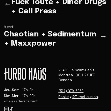
Fuck Toute + Diner Drugs
←
+ Cell Press
9 avril
Chaotian + Sedimentum
→
+ Maxxpower
2040 Rue Saint-Denis
Montréal
,
QC
,
H2X 1E7
Canada
Jeu-Sam
17h-3h
(514) 379-6363
Dim-Mer
17h-00h
Booking@TurboHaus.ca
+ heures d'événement