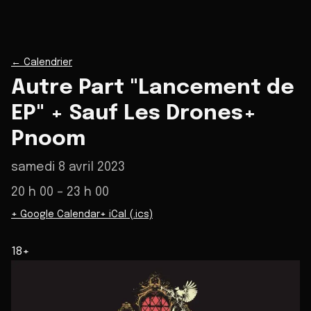
←
Calendrier
Autre Part "Lancement de
EP" + Sauf Les Drones+
Pnoom
samedi 8 avril 2023
20 h 00
– 23 h 00
+ Google Calendar
+ iCal (.ics)
18+