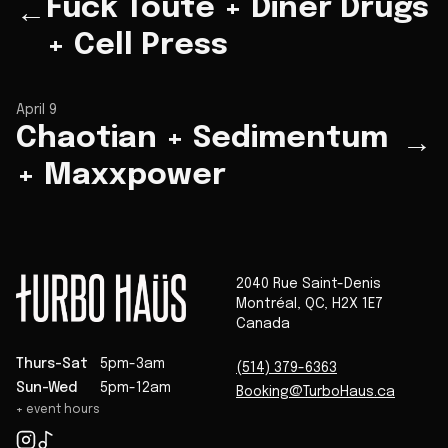
Fuck Toute + Diner Drugs
←
+ Cell Press
April 9
Chaotian + Sedimentum
→
+ Maxxpower
2040 Rue Saint-Denis
Montréal
,
QC
,
H2X 1E7
Canada
Thurs-Sat
5pm-3am
(514) 379-6363
Sun-Wed
5pm-12am
Booking@TurboHaus.ca
+ event hours