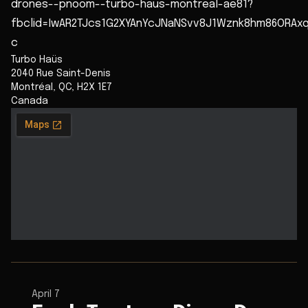
drones--pnoom--turbo-haus-montreal-ae81?
fbclid=IwAR2TJcs1G2XYAnYcJNaNSvv8J1Wznk8hm86ORAxq
c
Turbo Haüs
2040 Rue Saint-Denis
Montréal
,
QC
,
H2X 1E7
Canada
April 7